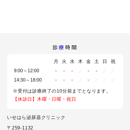
診
療
時間
月
火
水
木
金
土
日
祝
9:00～12:00
●
●
●
／
●
●
／
／
14:30～18:00
●
●
●
／
●
／
／
／
※受付は診療終了の10分前までとなります。
【休診日】木曜・日曜・祝日
いせはら泌尿器クリニック
〒259-1132